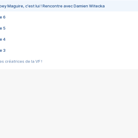
bey Maguire, c'est lui ! Rencontre avec Damien Witecka
e 6
e 5
e 4
e 3
s créatrices de la VF !
e 2
e 1
e Mektoub My Love arrive enfin ! Rencontre avec Shaïn Boumedine et Sal
i : après Toni en famille
elle réalise le bouleversant Dites lui que je l'aime
ais ! Rencontre autour de Vie privée de Rebecca Zlotowski