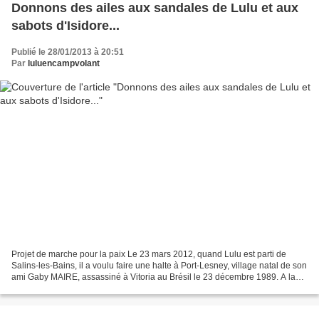
Donnons des ailes aux sandales de Lulu et aux
sabots d'Isidore...
Publié le 28/01/2013 à 20:51
Par
luluencampvolant
Projet de marche pour la paix Le 23 mars 2012, quand Lulu est parti de
Salins-les-Bains, il a voulu faire une halte à Port-Lesney, village natal de son
ami Gaby MAIRE, assassiné à Vitoria au Brésil le 23 décembre 1989. A la
suite de la commémoration de...