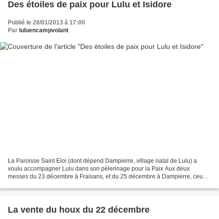
Des étoiles de paix pour Lulu et Isidore
Publié le 28/01/2013 à 17:00
Par
luluencampvolant
La Paroisse Saint Eloi (dont dépend Dampierre, village natal de Lulu) a
voulu accompagner Lulu dans son pèlerinage pour la Paix Aux deux
messes du 23 décembre à Fraisans, et du 25 décembre à Dampierre, ceux
qui le souhaitaient ont écrit un petit message...
La vente du houx du 22 décembre