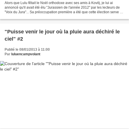
Alors que Lulu fêtait le Noël orthodoxe avec ses amis à Kovilj, je lui ai
annoncé qu'il avait été élu "Jurassien de l'année 2012" par les lecteurs de
"Voix du Jura"... Sa préoccupation première a été que cette élection serve à
faire connaître son message...
"Puisse venir le jour où la pluie aura déchiré le
ciel" #2
Publié le 08/01/2013 à 11:00
Par
luluencampvolant