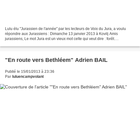
Lulu élu "Jurassien de l'année" par les lecteurs de Voix du Jura, a voulu
répondre aux Jurassiens : Dimanche 13 janvier 2013 à Kovilj Amis
jurassiens, Le mot Jura est un vieux mot celte qui veut dire : forêt.
Jurassiens, nous sommes des gens des bois,...
"En route vers Bethléem" Adrien BAIL
Publié le 15/01/2013 à 23:36
Par
luluencampvolant