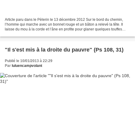
Article paru dans le Pèlerin le 13 décembre 2012 Sur le bord du chemin,
l’homme qui marche avec un bonnet rouge et un bâton a relevé la tête. Il
laisse du mou à la corde et l’âne en profite pour glaner quelques touffes
d’herbe. « Et où allez-vous donc...
"Il s'est mis à la droite du pauvre" (Ps 108, 31)
Publié le 10/01/2013 à 22:29
Par
luluencampvolant