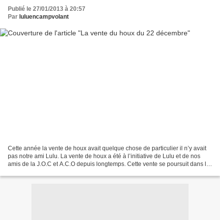
Publié le 27/01/2013 à 20:57
Par
luluencampvolant
Cette année la vente de houx avait quelque chose de particulier il n’y avait
pas notre ami Lulu. La vente de houx a été à l’initiative de Lulu et de nos
amis de la J.O.C et A.C.O depuis longtemps. Cette vente se poursuit dans la
durée grâce à Zabeth et...