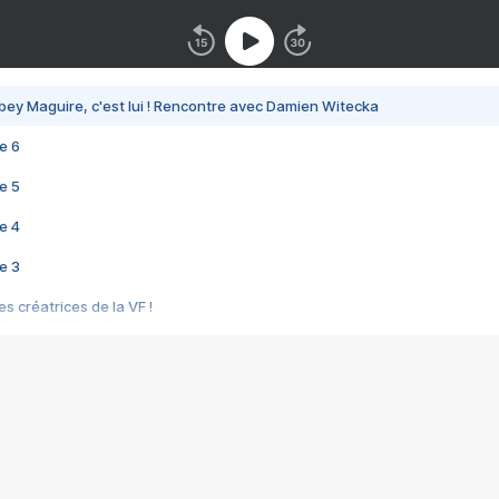
bey Maguire, c'est lui ! Rencontre avec Damien Witecka
e 6
e 5
e 4
e 3
s créatrices de la VF !
e 2
e 1
e Mektoub My Love arrive enfin ! Rencontre avec Shaïn Boumedine et Sal
i : après Toni en famille