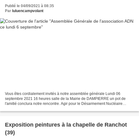
Publié le 04/09/2021 à 08:35
Par
luluencampvolant
Vous êtes cordialement invités à notre assemblée générale Lundi 06
septembre 2021 16 heures salle de la Mairie de DAMPIERRE un pot de
l'amitié conclura notre rencontre. Agir pour le Désarmement Nucléaire
unilatéral de la France A.D. N. Franche-Comté L'arme...
Exposition peintures à la chapelle de Ranchot
(39)