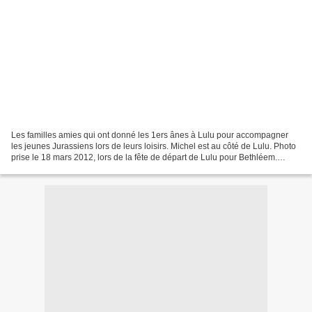
Les familles amies qui ont donné les 1ers ânes à Lulu pour accompagner
les jeunes Jurassiens lors de leurs loisirs. Michel est au côté de Lulu. Photo
prise le 18 mars 2012, lors de la fête de départ de Lulu pour Bethléem.
Dampierre le 3 mai 2022 « MERVEILLEUX...