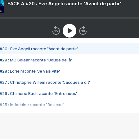
FACE A #30 : Eve Angeli raconte "Avant de partir"
#30 : Eve Angeli raconte "Avant de partir"
#29 : MC Solaar raconte "Bouge de là"
28 : Lorie raconte "Je vais vite"
#27 : Christophe Willem raconte "Jacques a dit"
#26 : Chimène Badi raconte "Entre nous"
#25 : Indochine raconte "3e sexe"
#24 : Zaho raconte "C'est chelou"
#23 : Patrick Bruel raconte "Au café des délices"
#22 : Kyo raconte "Le chemin"