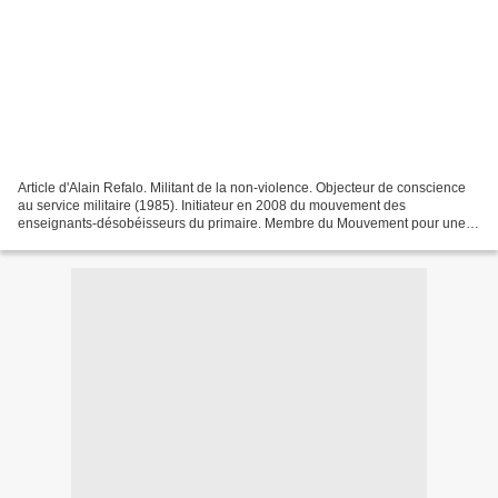
Article d'Alain Refalo. Militant de la non-violence. Objecteur de conscience
au service militaire (1985). Initiateur en 2008 du mouvement des
enseignants-désobéisseurs du primaire. Membre du Mouvement pour une
Alternative Non-violente (MAN) et chercheur...