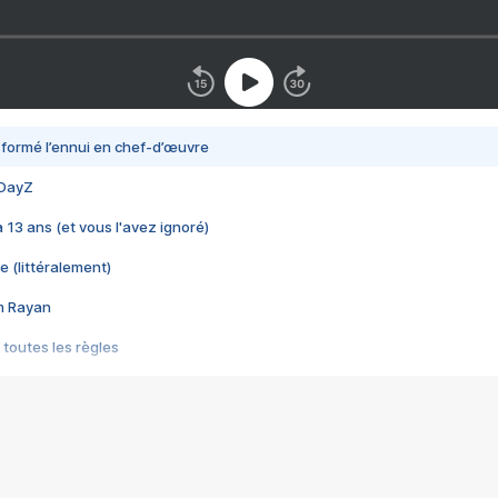
nsformé l’ennui en chef-d’œuvre
 DayZ
 a 13 ans (et vous l'avez ignoré)
e (littéralement)
im Rayan
 toutes les règles
s les jeux vidéo
us choquant de Rockstar ? - Le scandale BULLY
e plus moche de Steam