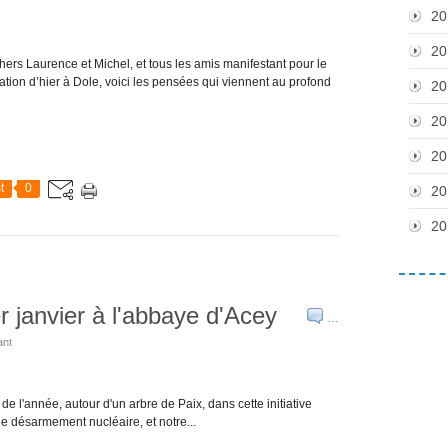
20
20
Chers Laurence et Michel, et tous les amis manifestant pour le
tation d’hier à Dole, voici les pensées qui viennent au profond
20
20
20
t
0
20
20
r janvier à l'abbaye d'Acey
…
ant
e l'année, autour d'un arbre de Paix, dans cette initiative
 le désarmement nucléaire, et notre...