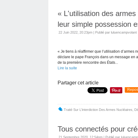
« L'utilisation des arme
leur simple possession e
22 Juin 2022, 20:23pm
|
Publié par luluencampvolant
« Je tiens à réaffirmer que l’utilisation d’armes
déclare le pape François dans un message en a
de la première rencontre des États...
Lire la suite
Partager cet article
Repos
Traité Sur L'interdiction Des Armes Nucléaires
,
Dé
Tous connectés pour cré
21 Septembre 2020, 12:54pm
|
Publié par luluencamp