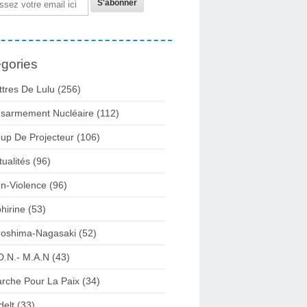
gories
ttres De Lulu
(256)
sarmement Nucléaire
(112)
up De Projecteur
(106)
tualités
(96)
n-Violence
(96)
bhirine
(53)
roshima-Nagasaki
(52)
d.n.- M.a.n
(43)
rche Pour La Paix
(34)
delt
(33)