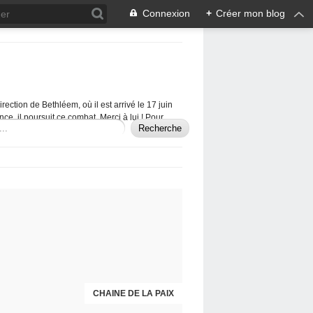
Connexion
+
Créer mon blog
rection de Bethléem, où il est arrivé le 17 juin
ce, il poursuit ce combat. Merci à lui ! Pour
liquez sur contact ci-dessous.
CHAINE DE LA PAIX