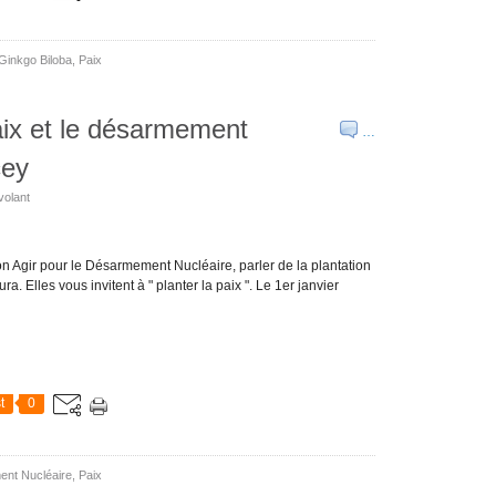
Ginkgo Biloba
,
Paix
aix et le désarmement
…
cey
volant
on Agir pour le Désarmement Nucléaire, parler de la plantation
. Elles vous invitent à " planter la paix ". Le 1er janvier
t
0
nt Nucléaire
,
Paix