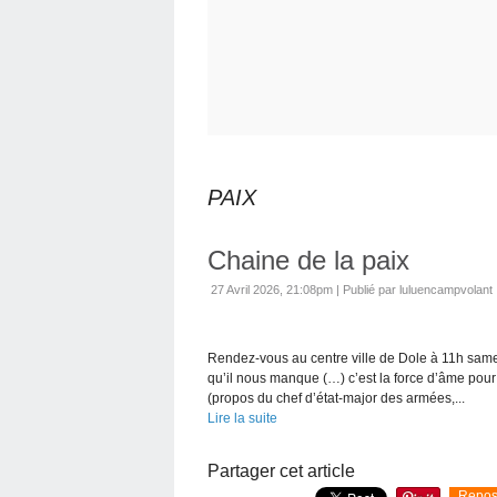
PAIX
Chaine de la paix
27 Avril 2026, 21:08pm
|
Publié par luluencampvolant
Rendez-vous au centre ville de Dole à 11h samed
qu’il nous manque (…) c’est la force d’âme pour 
(propos du chef d’état-major des armées,...
Lire la suite
Partager cet article
Repos