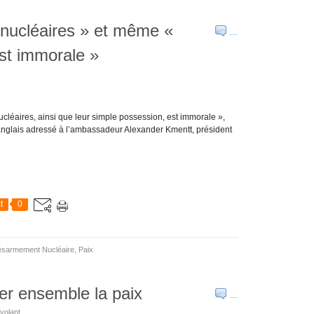
s nucléaires » et même «
…
st immorale »
 nucléaires, ainsi que leur simple possession, est immorale »,
nglais adressé à l’ambassadeur Alexander Kmentt, président
t
0
sarmement Nucléaire
,
Paix
er ensemble la paix
…
volant