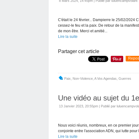
8 Mars 2024, 14:45pm
|
Publié par luluencampvolant
C'était le 24 février... Dampierre le 25/02/2024 
cessez-le feu et la paix. De retour de la manifes
de mon être. Merci et amitié...
Lire la suite
Partager cet article
Repos
Paix
,
Non-Violence
,
A Vos Agendas
,
Guerres
Une vidéo au sujet du 1e
13 Janvier 2023, 20:55pm
|
Publié par luluencampvol
Nous voici réunis, nombreux, en ce premier jour d
conjointe entre l'association ADN, qui lutte pour
Lire la suite