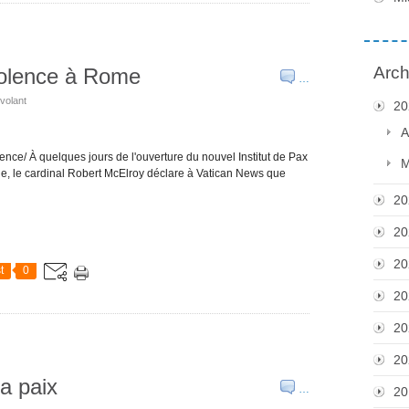
Arch
violence à Rome
…
volant
20
A
iolence/ À quelques jours de l'ouverture du nouvel Institut de Pax
M
elle, le cardinal Robert McElroy déclare à Vatican News que
20
20
20
t
0
20
20
20
la paix
…
20