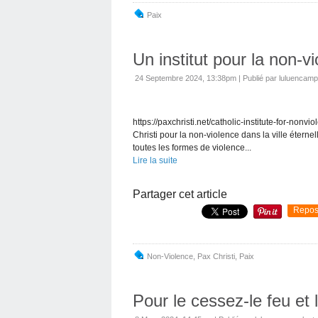
Paix
Un institut pour la non-
24 Septembre 2024, 13:38pm
|
Publié par luluencamp
https://paxchristi.net/catholic-institute-for-nonv
Christi pour la non-violence dans la ville étern
toutes les formes de violence...
Lire la suite
Partager cet article
Repos
Non-Violence
,
Pax Christi
,
Paix
Pour le cessez-le feu et 