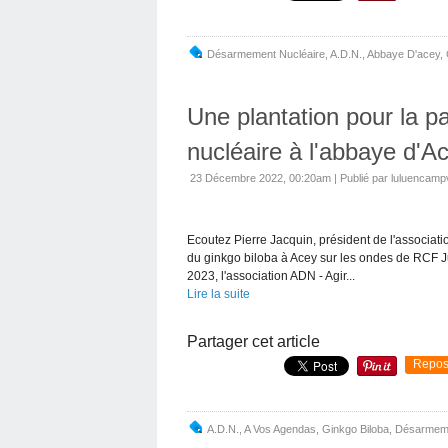
Désarmement Nucléaire
,
A.d.n.
,
Abbaye D'acey
,
Une plantation pour la p
nucléaire à l'abbaye d'A
23 Décembre 2022, 00:20am
|
Publié par luluencamp
Ecoutez Pierre Jacquin, président de l'associati
du ginkgo biloba à Acey sur les ondes de RCF Jura
2023, l'association ADN - Agir...
Lire la suite
Partager cet article
Repos
A.d.n.
,
A Vos Agendas
,
Ginkgo Biloba
,
Désarmeme