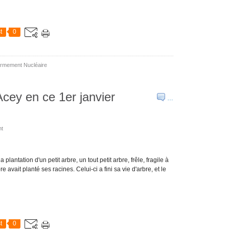
t
0
rmement Nucléaire
Acey en ce 1er janvier
…
nt
 plantation d'un petit arbre, un tout petit arbre, frêle, fragile à
e avait planté ses racines. Celui-ci a fini sa vie d'arbre, et le
t
0