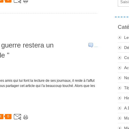
Caté
Le
 guerre restera un
…
Dé
le "
Co
Ac
No
es amis qui lui font la lecture de ses journaux, il reste à l'affut
vous partager cet article qui l'a beaucoup touché. Alors que les
Ti
Hi
A.
t
0
Ma
Mi