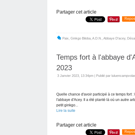
Partager cet article
Repos
Paix
,
Ginkgo Biloba
,
A.d.n.
,
Abbaye D'acey
,
Désa
Temps fort à l'abbaye d'
2023
3 Janvier 2023, 13:34pm
|
Publié par luluencampvola
Quelle chance d'avoir participé à ce temps fort : la
l'abbaye d'Acey. Il a été planté là où un autre arbr
petit ginkgo...
Lire la suite
Partager cet article
Repos