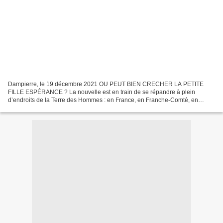
Dampierre, le 19 décembre 2021 OU PEUT BIEN CRECHER LA PETITE
FILLE ESPÉRANCE ? La nouvelle est en train de se répandre à plein
d’endroits de la Terre des Hommes : en France, en Franche-Comté, en
Europe, en Pologne, en beaucoup de carrefours du Moyen...