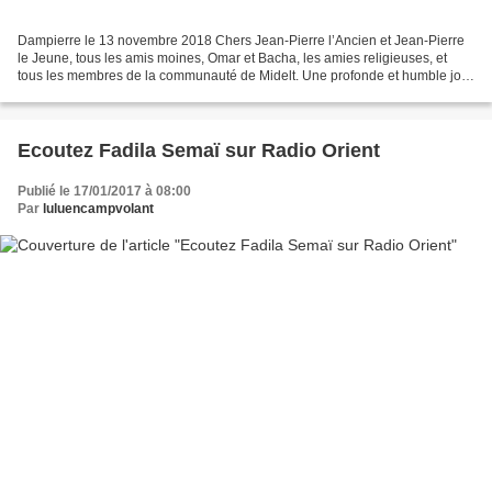
Dampierre le 13 novembre 2018 Chers Jean-Pierre l’Ancien et Jean-Pierre
le Jeune, tous les amis moines, Omar et Bacha, les amies religieuses, et
tous les membres de la communauté de Midelt. Une profonde et humble joie
habite en moi à l’approche du 8 décembre,...
Ecoutez Fadila Semaï sur Radio Orient
Publié le 17/01/2017 à 08:00
Par
luluencampvolant