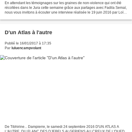
En attendant les témoignages sur les graines de non-violence qui ont été
récoltées dans le Jura cette semaine grâce aux partages avec Fadila Semaï,
nous vous invitons à écouter une interview réalisée le 19 juin 2016 par Loïc
Barrière sur Radio Orient....
D'un Atlas à l'autre
Publié le 16/01/2017 à 17:35
Par
luluencampvolant
De Tibhirine... Dampierre, le samedi 24 septembre 2016 D'UN ATLAS A
L'AUTRE, DU FLANC DES DJEBELS ALGERIENS AU CREUX DE L'OUED