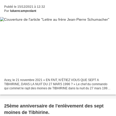
Publié le 15/12/2021 à 12:32
Par
luluencampvolant
Acey, le 21 novembre 2021 « EN FAIT, N’ÉTIEZ VOUS QUE SEPT A
TIBHIRINE, DANS LA NUIT DU 27 MARS 1996 ? » Le chef du commando
qui commet le rapt des moines de TIBHIRINE dans la nuit du 27 mars 1996,
s’écrie fortement à un moment en disant : « Il y en a...
25ème anniversaire de l'enlèvement des sept
moines de Tibhirine.